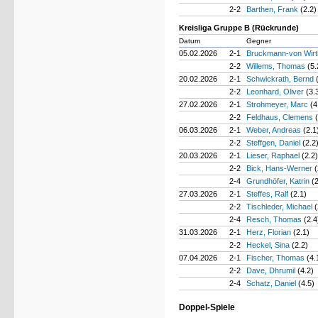
2-2
Barthen, Frank
(2.2)
Kreisliga Gruppe B (Rückrunde)
Datum
Gegner
05.02.2026
2-1
Bruckmann-von Wirt
2-2
Willems, Thomas
(5.
20.02.2026
2-1
Schwickrath, Bernd
2-2
Leonhard, Oliver
(3.
27.02.2026
2-1
Strohmeyer, Marc
(4
2-2
Feldhaus, Clemens
06.03.2026
2-1
Weber, Andreas
(2.1
2-2
Steffgen, Daniel
(2.2
20.03.2026
2-1
Lieser, Raphael
(2.2)
2-2
Bick, Hans-Werner
(
2-4
Grundhöfer, Katrin
(
27.03.2026
2-1
Steffes, Ralf
(2.1)
2-2
Tischleder, Michael
(
2-4
Resch, Thomas
(2.4
31.03.2026
2-1
Herz, Florian
(2.1)
2-2
Heckel, Sina
(2.2)
07.04.2026
2-1
Fischer, Thomas
(4.
2-2
Dave, Dhrumil
(4.2)
2-4
Schatz, Daniel
(4.5)
Doppel-Spiele