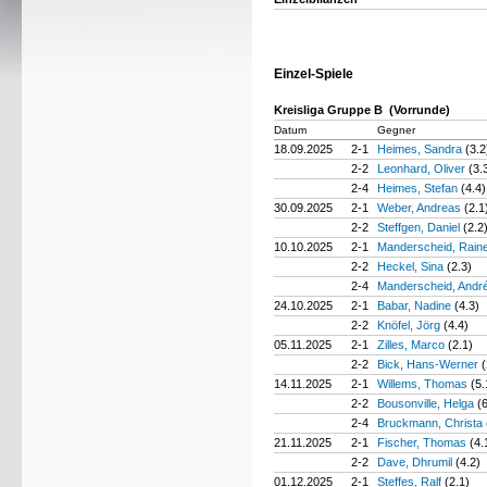
Einzel-Spiele
Kreisliga Gruppe B (Vorrunde)
Datum
Gegner
18.09.2025
2-1
Heimes, Sandra
(3.2
2-2
Leonhard, Oliver
(3.
2-4
Heimes, Stefan
(4.4)
30.09.2025
2-1
Weber, Andreas
(2.1
2-2
Steffgen, Daniel
(2.2
10.10.2025
2-1
Manderscheid, Rain
2-2
Heckel, Sina
(2.3)
2-4
Manderscheid, Andr
24.10.2025
2-1
Babar, Nadine
(4.3)
2-2
Knöfel, Jörg
(4.4)
05.11.2025
2-1
Zilles, Marco
(2.1)
2-2
Bick, Hans-Werner
(
14.11.2025
2-1
Willems, Thomas
(5.
2-2
Bousonville, Helga
(
2-4
Bruckmann, Christa
21.11.2025
2-1
Fischer, Thomas
(4.
2-2
Dave, Dhrumil
(4.2)
01.12.2025
2-1
Steffes, Ralf
(2.1)