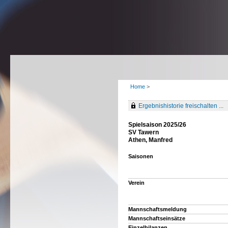
Home
>
Ergebnishistorie freischalten ...
Spielsaison 2025/26
SV Tawern
Athen, Manfred
Saisonen
Verein
Mannschaftsmeldung
Mannschaftseinsätze
Einzelbilanzen