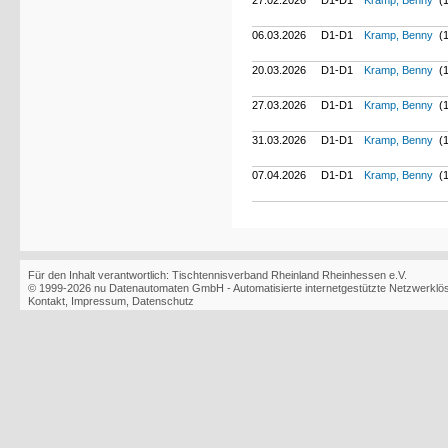
27.02.2026
D1-D1
Kramp, Benny
(1
06.03.2026
D1-D1
Kramp, Benny
(1
20.03.2026
D1-D1
Kramp, Benny
(1
27.03.2026
D1-D1
Kramp, Benny
(1
31.03.2026
D1-D1
Kramp, Benny
(1
07.04.2026
D1-D1
Kramp, Benny
(1
Für den Inhalt verantwortlich: Tischtennisverband Rheinland Rheinhessen e.V.
© 1999-2026
nu Datenautomaten GmbH - Automatisierte internetgestützte Netzwerkl
Kontakt
,
Impressum
,
Datenschutz