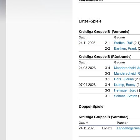
Einzel-Spiele
Kreisliga Gruppe B (Vorrunde)
Datum
Gegner
24.11.2025
2-1
Steffes, Ralf
(2.1
2-2
Barthen, Frank
(
Kreisliga Gruppe B (Rückrunde)
Datum
Gegner
24.03.2026
3-4
Manderscheid, 
3-3
Manderscheid, R
3-1
Herz, Florian
(2.
07.04.2026
3-4
Kramp, Benny
(1
3-3
Hettinger, Jörg
(
3-1
Schons, Stefan
(
Doppel-Spiele
Kreisliga Gruppe B (Vorrunde)
Datum
Partner
24.11.2025
D2-D2
Langehegerma