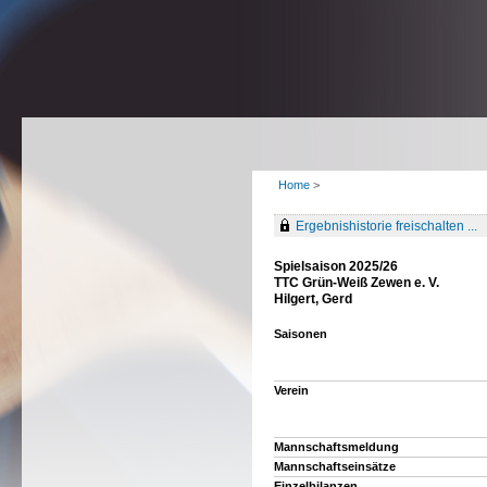
Home
>
Ergebnishistorie freischalten ...
Spielsaison 2025/26
TTC Grün-Weiß Zewen e. V.
Hilgert, Gerd
Saisonen
Verein
Mannschaftsmeldung
Mannschaftseinsätze
Einzelbilanzen