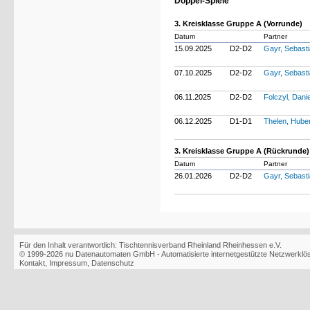
Doppel-Spiele
3. Kreisklasse Gruppe A (Vorrunde)
Datum
Partner
15.09.2025
D2-D2
Gayr, Sebast
07.10.2025
D2-D2
Gayr, Sebast
06.11.2025
D2-D2
Folczyl, Dani
06.12.2025
D1-D1
Thelen, Hube
3. Kreisklasse Gruppe A (Rückrunde)
Datum
Partner
26.01.2026
D2-D2
Gayr, Sebast
Für den Inhalt verantwortlich: Tischtennisverband Rheinland Rheinhessen e.V.
© 1999-2026
nu Datenautomaten GmbH - Automatisierte internetgestützte Netzwerkl
Kontakt
,
Impressum
,
Datenschutz