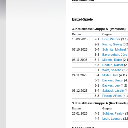
Einzel-Spiele
3. Kreisklasse Gruppe A (Vorrunde)
Datum
Gegner
15.09.2025
2-1
Dörr, Werner
(3.1)
2-2
Fuchs, Georg
(3.2
07.10.2025
3-4
Schmitz, Michael
(
3-3
Bayerschen, Jörg
06.11.2025
3-4
Münnix, Robin
(2.
3-3
Radtke, Rainer
(2.
3-1
Wolff, Sascha
(2.7
24.11.2025
3-4
Mölter, Joel
(4.11)
3-3
Backes, Simon
(4.
3-1
Backes, Leo
(4.2)
06.12.2025
3-4
Szilágyi, László
(4
3-3
Finken, Alfons
(4.
3. Kreisklasse Gruppe A (Rückrunde)
Datum
Gegner
26.01.2026
4-3
Schäfer, Patrick
(3
4-4
Loch, Leonard
(3.