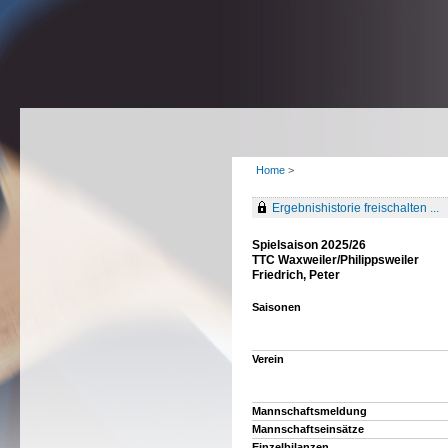
Home
>
Ergebnishistorie freischalten ...
Spielsaison 2025/26
TTC Waxweiler/Philippsweiler
Friedrich, Peter
Saisonen
Verein
Mannschaftsmeldung
Mannschaftseinsätze
Einzelbilanzen