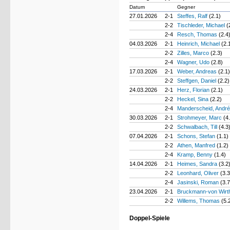
Datum
Gegner
27.01.2026
2-1
Steffes, Ralf
(2.1)
2-2
Tischleder, Michael
(
2-4
Resch, Thomas
(2.4
04.03.2026
2-1
Heinrich, Michael
(2.
2-2
Zilles, Marco
(2.3)
2-4
Wagner, Udo
(2.8)
17.03.2026
2-1
Weber, Andreas
(2.1)
2-2
Steffgen, Daniel
(2.2)
24.03.2026
2-1
Herz, Florian
(2.1)
2-2
Heckel, Sina
(2.2)
2-4
Manderscheid, Andr
30.03.2026
2-1
Strohmeyer, Marc
(4
2-2
Schwalbach, Till
(4.3
07.04.2026
2-1
Schons, Stefan
(1.1)
2-2
Athen, Manfred
(1.2)
2-4
Kramp, Benny
(1.4)
14.04.2026
2-1
Heimes, Sandra
(3.2
2-2
Leonhard, Oliver
(3.3
2-4
Jasinski, Roman
(3.7
23.04.2026
2-1
Bruckmann-von Wirt
2-2
Willems, Thomas
(5.
Doppel-Spiele