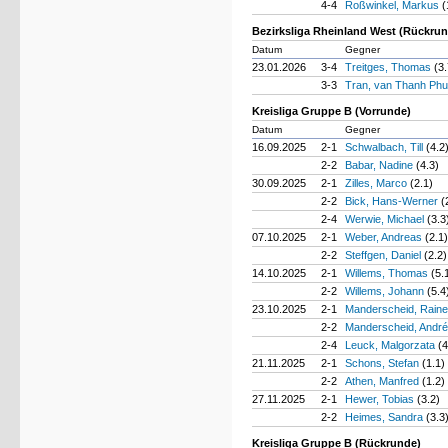
4-4
Roßwinkel, Markus
(
Bezirksliga Rheinland West (Rückru
Datum
Gegner
23.01.2026
3-4
Treitges, Thomas
(3.
3-3
Tran, van Thanh Ph
Kreisliga Gruppe B (Vorrunde)
Datum
Gegner
16.09.2025
2-1
Schwalbach, Till
(4.2
2-2
Babar, Nadine
(4.3)
30.09.2025
2-1
Zilles, Marco
(2.1)
2-2
Bick, Hans-Werner
(
2-4
Werwie, Michael
(3.3
07.10.2025
2-1
Weber, Andreas
(2.1)
2-2
Steffgen, Daniel
(2.2)
14.10.2025
2-1
Willems, Thomas
(5.
2-2
Willems, Johann
(5.4
23.10.2025
2-1
Manderscheid, Rain
2-2
Manderscheid, Andr
2-4
Leuck, Malgorzata
(4
21.11.2025
2-1
Schons, Stefan
(1.1)
2-2
Athen, Manfred
(1.2)
27.11.2025
2-1
Hewer, Tobias
(3.2)
2-2
Heimes, Sandra
(3.3
Kreisliga Gruppe B (Rückrunde)