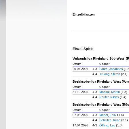
Einzelbilanzen
Einzel-Spiele
Verbandsliga Rheinland Süd-West (
Datum
Gegner
26.04.2026
4-3
Pautz, Johannes
(1.
4-4
Truong, Stefan
(2.1)
Bezirksoberliga Rheinland West (Vor
Datum
Gegner
31.10.2025
4-3
Mossal, Martin
(1.3)
4-4
Reuter, Niklas
(1.4)
Bezirksoberliga Rheinland West (Rü
Datum
Gegner
07.03.2026
4-3
Meder, Felix
(1.4)
4-4
Schlüter, Julian
(3.1)
17.04.2026
4-3
Öffling, Leo
(1.3)