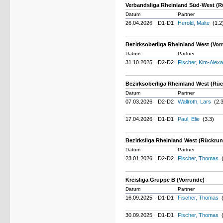
Verbandsliga Rheinland Süd-West (
Datum
Partner
26.04.2026
D1-D1
Herold, Malte
(1.2
Bezirksoberliga Rheinland West (Vor
Datum
Partner
31.10.2025
D2-D2
Fischer, Kim-Alex
Bezirksoberliga Rheinland West (Rü
Datum
Partner
07.03.2026
D2-D2
Wallroth, Lars
(2.3
17.04.2026
D1-D1
Paul, Elie
(3.3)
Bezirksliga Rheinland West (Rückru
Datum
Partner
23.01.2026
D2-D2
Fischer, Thomas
(
Kreisliga Gruppe B (Vorrunde)
Datum
Partner
16.09.2025
D1-D1
Fischer, Thomas
(
30.09.2025
D1-D1
Fischer, Thomas
(