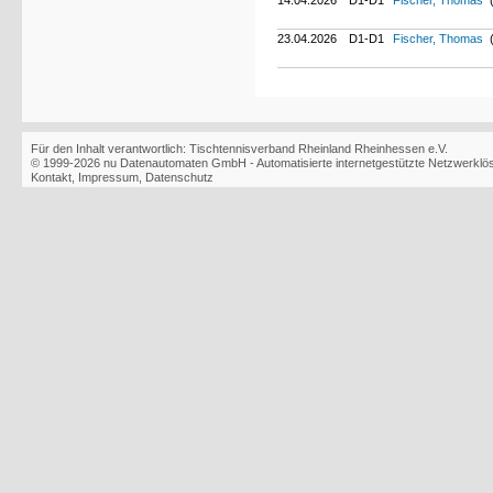
14.04.2026
D1-D1
Fischer, Thomas
(
23.04.2026
D1-D1
Fischer, Thomas
(
Für den Inhalt verantwortlich: Tischtennisverband Rheinland Rheinhessen e.V.
© 1999-2026
nu Datenautomaten GmbH - Automatisierte internetgestützte Netzwerkl
Kontakt
,
Impressum
,
Datenschutz