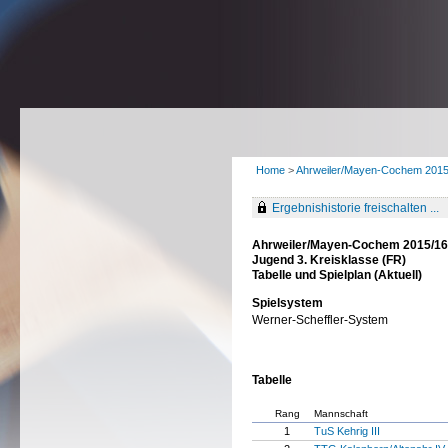
Home
>
Ahrweiler/Mayen-Cochem 201
Ergebnishistorie freischalten ...
Ahrweiler/Mayen-Cochem 2015/16
Jugend 3. Kreisklasse (FR)
Tabelle und Spielplan (Aktuell)
Spielsystem
Werner-Scheffler-System
Tabelle
Rang
Mannschaft
1
TuS Kehrig III