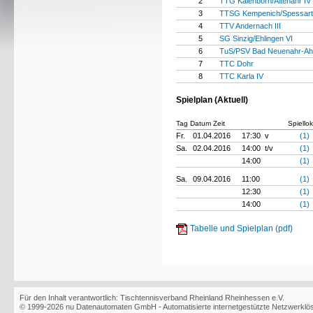
2
TTG Kalenborn/Altenahr IV
3
TTSG Kempenich/Spessart 
4
TTV Andernach III
5
SG Sinzig/Ehlingen VI
6
TuS/PSV Bad Neuenahr-Ahr
7
TTC Dohr
8
TTC Karla IV
Spielplan (Aktuell)
Tag Datum Zeit
Spiellok
Fr.
01.04.2016
17:30 v
(1)
Sa.
02.04.2016
14:00 t/v
(1)
14:00
(1)
Sa.
09.04.2016
11:00
(1)
12:30
(1)
14:00
(1)
Tabelle und Spielplan (pdf)
Für den Inhalt verantwortlich: Tischtennisverband Rheinland Rheinhessen e.V.
© 1999-2026
nu Datenautomaten GmbH - Automatisierte internetgestützte Netzwerkl