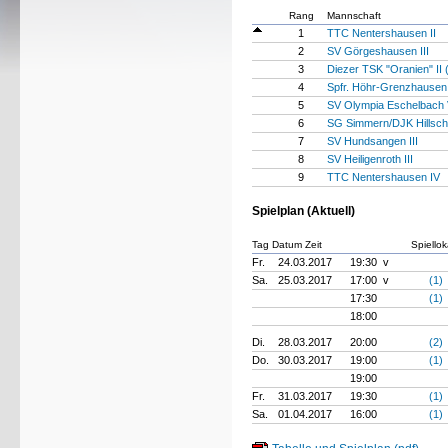
Rang
Mannschaft
1
TTC Nentershausen II
2
SV Görgeshausen III
3
Diezer TSK "Oranien" II 
4
Spfr. Höhr-Grenzhausen
5
SV Olympia Eschelbach
6
SG Simmern/DJK Hillsche
7
SV Hundsangen III
8
SV Heiligenroth III
9
TTC Nentershausen IV
Spielplan (Aktuell)
Tag Datum Zeit
Spiellok
Fr.
24.03.2017
19:30 v
Sa.
25.03.2017
17:00 v
(1)
17:30
(1)
18:00
Di.
28.03.2017
20:00
(2)
Do.
30.03.2017
19:00
(1)
19:00
Fr.
31.03.2017
19:30
(1)
Sa.
01.04.2017
16:00
(1)