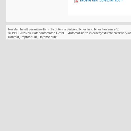
Tabelle und Spielplan (pdf)
Für den Inhalt verantwortlich: Tischtennisverband Rheinland Rheinhessen e.V.
© 1999-2026
nu Datenautomaten GmbH - Automatisierte internetgestützte Netzwerkl
Kontakt
,
Impressum
,
Datenschutz