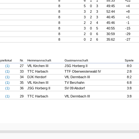
8
6
1
1
55:33
+22
8
5
0
3
49:45
+4
8
3
2
3
52:44
+8
8
3
2
3
46:45
+1
8
2
2
4
45:46
-1
8
3
0
5
40:55
-15
8
2
0
6
30:59
-29
8
0
2
6
35:62
-27
piellokal
Nr.
Heimmannschaft
Gastmannschaft
Spiele
(1)
27
VfL Kirchen III
JSG Horberg II
8:0
(1)
33
TTC Harbach
TTF Oberwesterwald IV
2:8
(1)
34
DJK Herdorf
VfL Dermbach III
8:2
(1)
35
VfL Kirchen III
TV Berzhahn
6:8
(1)
36
JSG Horberg II
SV 09 Alsdorf
3:8
(1)
29
TTC Harbach
VfL Dermbach III
3:8