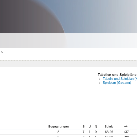
7
>
Tabellen und Spielpläne
Tabelle und Spielplan (A
Spielplan (Gesamt)
Begegnungen
S
U
N
Spiele
+/-
8
7
1
0
63:26
+37