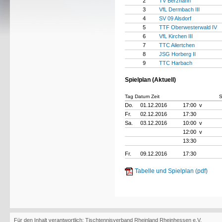
2
TV Berzhahn
3
VfL Dermbach III
4
SV 09 Alsdorf
5
TTF Oberwesterwald IV
6
VfL Kirchen III
7
TTC Ailertchen
8
JSG Horberg II
9
TTC Harbach
Spielplan (Aktuell)
Tag Datum Zeit
S
Do.
01.12.2016
17:00 v
Fr.
02.12.2016
17:30
Sa.
03.12.2016
10:00 v
12:00 v
13:30
Fr.
09.12.2016
17:30
Tabelle und Spielplan (pdf)
Für den Inhalt verantwortlich: Tischtennisverband Rheinland Rheinhessen e.V.