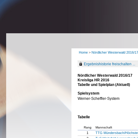
Home
>
Nördlicher Westerwald 2016/1
Ergebnishistorie freischalten ...
Nördlicher Westerwald 2016/17
Kreisliga HR 2016
Tabelle und Spielplan (Aktuell)
Spielsystem
Werner-Scheffler-System
Tabelle
Rang
Mannschaft
1
TTG Mündersbach/Höchste