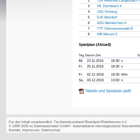
2
TuS Weitefeld-Langenbach II
3
VfL Dermbach II
4
JSG Horberg
5
DJK Betzdorf
6
ASG Altenkirchen II
7
TTF Oberwesterwald III
8
VfB Wissen II
Spielplan (Aktuell)
Tag Datum Zeit
S
Mi.
23.11.2016
18:30 v
Fr.
25.11.2016
18:30 v
Fr.
02.12.2016
18:30 t/h/v
Sa.
03.12.2016
13:00 v
Tabelle und Spielplan (pdf)
Für den Inhalt verantwortlich: Tischtennisverband Rheinland Rheinhessen e.V.
© 1999-2026
nu Datenautomaten GmbH - Automatisierte internetgestützte Netzwerkl
Kontakt
,
Impressum
,
Datenschutz