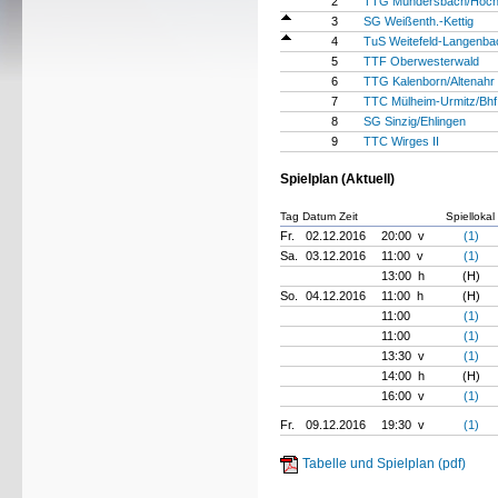
2
TTG Mündersbach/Höch
3
SG Weißenth.-Kettig
4
TuS Weitefeld-Langenba
5
TTF Oberwesterwald
6
TTG Kalenborn/Altenahr
7
TTC Mülheim-Urmitz/Bhf
8
SG Sinzig/Ehlingen
9
TTC Wirges II
Spielplan (Aktuell)
Tag Datum Zeit
Spiellokal
Fr.
02.12.2016
20:00 v
(1)
Sa.
03.12.2016
11:00 v
(1)
13:00 h
(H)
So.
04.12.2016
11:00 h
(H)
11:00
(1)
11:00
(1)
13:30 v
(1)
14:00 h
(H)
16:00 v
(1)
Fr.
09.12.2016
19:30 v
(1)
Tabelle und Spielplan (pdf)