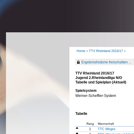
Home
>
TTV Rheinland 2016/17
>
Ergebnishistorie freischalten ...
TTV Rheinland 2016/17
Jugend 2.Rheinlandliga N/O
Tabelle und Spielplan (Aktuell)
Spielsystem
Werner-Scheffler-System
Tabelle
Rang
Mannschaft
1
TTC Wirges