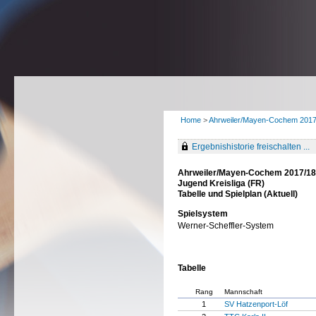
Home
>
Ahrweiler/Mayen-Cochem 201
Ergebnishistorie freischalten ...
Ahrweiler/Mayen-Cochem 2017/18
Jugend Kreisliga (FR)
Tabelle und Spielplan (Aktuell)
Spielsystem
Werner-Scheffler-System
Tabelle
Rang
Mannschaft
1
SV Hatzenport-Löf