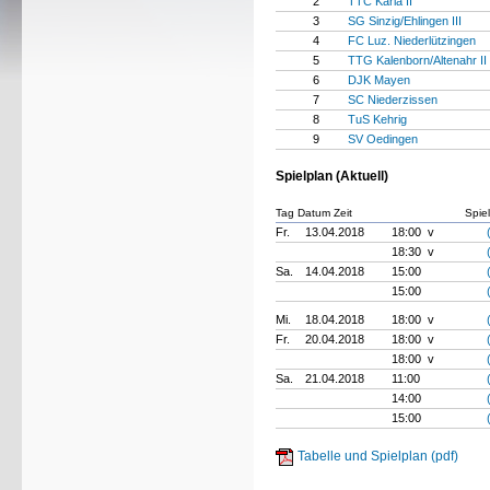
2
TTC Karla II
3
SG Sinzig/Ehlingen III
4
FC Luz. Niederlützingen
5
TTG Kalenborn/Altenahr II
6
DJK Mayen
7
SC Niederzissen
8
TuS Kehrig
9
SV Oedingen
Spielplan (Aktuell)
Tag Datum Zeit
Spiel
Fr.
13.04.2018
18:00 v
18:30 v
Sa.
14.04.2018
15:00
15:00
Mi.
18.04.2018
18:00 v
Fr.
20.04.2018
18:00 v
18:00 v
Sa.
21.04.2018
11:00
14:00
15:00
Tabelle und Spielplan (pdf)