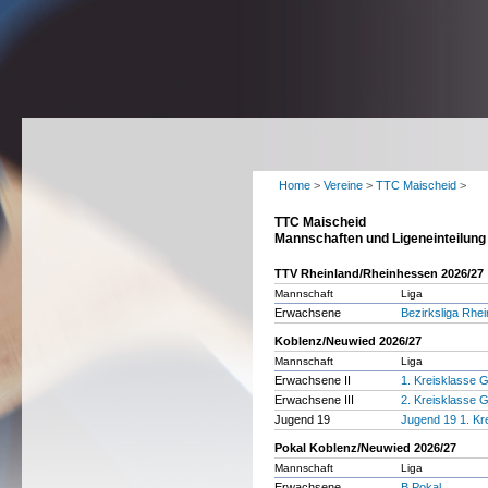
Home
>
Vereine
>
TTC Maischeid
>
TTC Maischeid
Mannschaften und Ligeneinteilung
TTV Rheinland/Rheinhessen 2026/27
Mannschaft
Liga
Erwachsene
Bezirksliga Rhe
Koblenz/Neuwied 2026/27
Mannschaft
Liga
Erwachsene II
1. Kreisklasse 
Erwachsene III
2. Kreisklasse 
Jugend 19
Jugend 19 1. Kr
Pokal Koblenz/Neuwied 2026/27
Mannschaft
Liga
Erwachsene
B Pokal