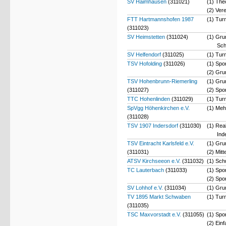
SV Haimhausen
(311021)
(1) The
(2) Ver
FTT Hartmannshofen 1987
(1) Tur
(311023)
SV Heimstetten
(311024)
(1) Gru
Sch
SV Helfendorf
(311025)
(1) Tur
TSV Hofolding
(311026)
(1) Spo
(2) Gru
TSV Hohenbrunn-Riemerling
(1) Gru
(311027)
(2) Spo
TTC Hohenlinden
(311029)
(1) Tur
SpVgg Höhenkirchen e.V.
(1) Meh
(311028)
TSV 1907 Indersdorf
(311030)
(1) Rea
Ind
TSV Eintracht Karlsfeld e.V.
(1) Gru
(311031)
(2) Mit
ATSV Kirchseeon e.V.
(311032)
(1) Sch
TC Lauterbach
(311033)
(1) Spo
(2) Spo
SV Lohhof e.V.
(311034)
(1) Gru
TV 1895 Markt Schwaben
(1) Tur
(311035)
TSC Maxvorstadt e.V.
(311055)
(1) Spo
(2) Ein