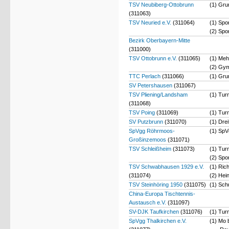
TSV Neubiberg-Ottobrunn
(1) Gru
(311063)
TSV Neuried e.V.
(311064)
(1) Spo
(2) Spo
Bezirk Oberbayern-Mitte
(311000)
TSV Ottobrunn e.V.
(311065)
(1) Meh
(2) Gym
TTC Perlach
(311066)
(1) Gru
SV Petershausen
(311067)
TSV Pliening/Landsham
(1) Tur
(311068)
TSV Poing
(311069)
(1) Tur
SV Putzbrunn
(311070)
(1) Dre
SpVgg Röhrmoos-
(1) SpV
Großinzemoos
(311071)
TSV Schleißheim
(311073)
(1) Tur
(2) Spo
TSV Schwabhausen 1929 e.V.
(1) Ric
(311074)
(2) Hei
TSV Steinhöring 1950
(311075)
(1) Sch
China-Europa Tischtennis-
Austausch e.V.
(311097)
SV-DJK Taufkirchen
(311076)
(1) Tur
SpVgg Thalkirchen e.V.
(1) Mo 