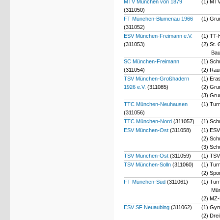
MTV München von 1879
(1) MTV
(311050)
FT München-Blumenau 1966
(1) Gru
(311052)
ESV München-Freimann e.V.
(1) TT-
(311053)
(2) St.
Bau
SC München-Freimann
(1) Sch
(311054)
(2) Rau
TSV München-Großhadern
(1) Era
1926 e.V.
(311085)
(2) Gru
(3) Gru
TTC München-Neuhausen
(1) Tur
(311056)
TTC München-Nord
(311057)
(1) Sch
ESV München-Ost
(311058)
(1) ES
(2) Sch
(3) Sch
TSV München-Ost
(311059)
(1) TSV
TSV München-Solln
(311060)
(1) Tur
(2) Spo
FT München-Süd
(311061)
(1) Tur
Mü
(2) MZ-
ESV SF Neuaubing
(311062)
(1) Gym
(2) Dre