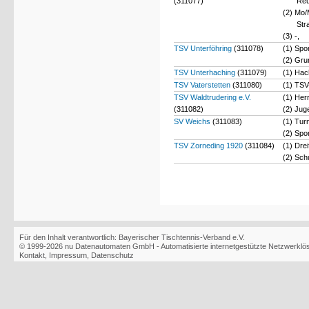
(311077)
Reu
(2) Mo/
Str
(3) -,
TSV Unterföhring
(311078)
(1) Spo
(2) Gru
TSV Unterhaching
(311079)
(1) Hac
TSV Vaterstetten
(311080)
(1) TSV
TSV Waldtrudering e.V.
(1) Her
(311082)
(2) Jug
SV Weichs
(311083)
(1) Tur
(2) Spo
TSV Zorneding 1920
(311084)
(1) Dre
(2) Sch
Für den Inhalt verantwortlich: Bayerischer Tischtennis-Verband e.V.
© 1999-2026
nu Datenautomaten GmbH - Automatisierte internetgestützte Netzwerkl
Kontakt
,
Impressum
,
Datenschutz