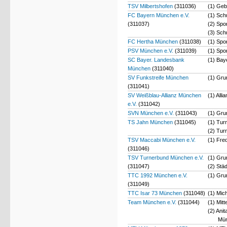
TSV Milbertshofen
(311036)
(1) Geb
FC Bayern München e.V.
(1) Sch
(311037)
(2) Spo
(3) Sch
FC Hertha München
(311038)
(1) Spo
PSV München e.V.
(311039)
(1) Spo
SC Bayer. Landesbank
(1) Bay
München
(311040)
SV Funkstreife München
(1) Gru
(311041)
SV Weißblau-Allianz München
(1) All
e.V.
(311042)
SVN München e.V.
(311043)
(1) Gru
TS Jahn München
(311045)
(1) Tur
(2) Tur
TSV Maccabi München e.V.
(1) Fre
(311046)
TSV Turnerbund München e.V.
(1) Gru
(311047)
(2) Stä
TTC 1992 München e.V.
(1) Gr
(311049)
TTC Isar 73 München
(311048)
(1) Mic
Team München e.V.
(311044)
(1) Mit
(2) Ani
Mü