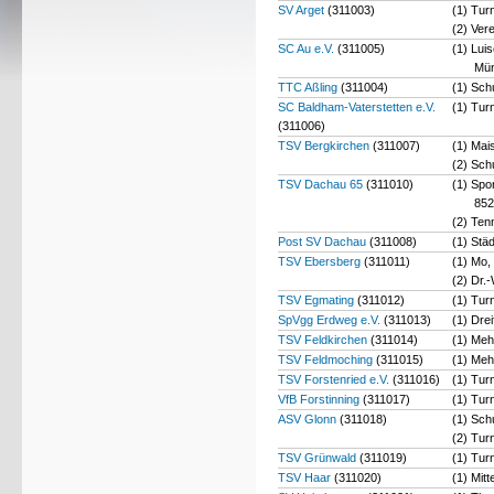
SV Arget
(311003)
(1) Tur
(2) Ver
SC Au e.V.
(311005)
(1) Lui
Mü
TTC Aßling
(311004)
(1) Schu
SC Baldham-Vaterstetten e.V.
(1) Tur
(311006)
TSV Bergkirchen
(311007)
(1) Mai
(2) Sch
TSV Dachau 65
(311010)
(1) Spo
852
(2) Ten
Post SV Dachau
(311008)
(1) Stä
TSV Ebersberg
(311011)
(1) Mo, 
(2) Dr.
TSV Egmating
(311012)
(1) Tur
SpVgg Erdweg e.V.
(311013)
(1) Dre
TSV Feldkirchen
(311014)
(1) Meh
TSV Feldmoching
(311015)
(1) Meh
TSV Forstenried e.V.
(311016)
(1) Tu
VfB Forstinning
(311017)
(1) Tur
ASV Glonn
(311018)
(1) Sch
(2) Tur
TSV Grünwald
(311019)
(1) Tur
TSV Haar
(311020)
(1) Mit