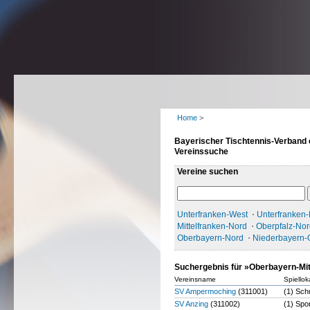
Home
>
Bayerischer Tischtennis-Verband 
Vereinssuche
Vereine suchen
Unterfranken-West
Unterfranken
Mittelfranken-Nord
Oberpfalz-Nor
Oberbayern-Nord
Niederbayern-
Suchergebnis für »Oberbayern-Mi
Vereinsname
Spiellok
SV Ampermoching
(311001)
(1) Sch
SV Anzing
(311002)
(1) Spo