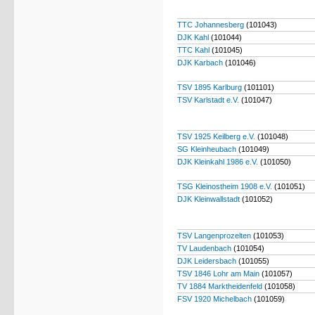
TTC Johannesberg
(101043)
DJK Kahl
(101044)
TTC Kahl
(101045)
DJK Karbach
(101046)
TSV 1895 Karlburg
(101101)
TSV Karlstadt e.V.
(101047)
TSV 1925 Keilberg e.V.
(101048)
SG Kleinheubach
(101049)
DJK Kleinkahl 1986 e.V.
(101050)
TSG Kleinostheim 1908 e.V.
(101051)
DJK Kleinwallstadt
(101052)
TSV Langenprozelten
(101053)
TV Laudenbach
(101054)
DJK Leidersbach
(101055)
TSV 1846 Lohr am Main
(101057)
TV 1884 Marktheidenfeld
(101058)
FSV 1920 Michelbach
(101059)