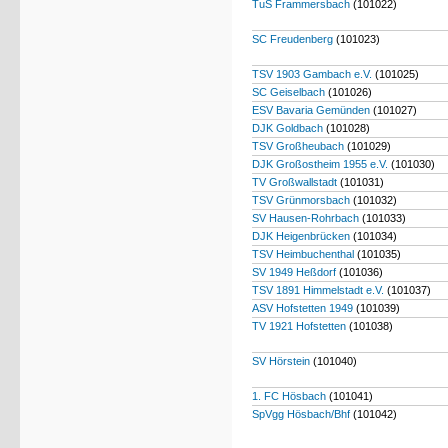
TuS Frammersbach
(101022)
SC Freudenberg
(101023)
TSV 1903 Gambach e.V.
(101025)
SC Geiselbach
(101026)
ESV Bavaria Gemünden
(101027)
DJK Goldbach
(101028)
TSV Großheubach
(101029)
DJK Großostheim 1955 e.V.
(101030)
TV Großwallstadt
(101031)
TSV Grünmorsbach
(101032)
SV Hausen-Rohrbach
(101033)
DJK Heigenbrücken
(101034)
TSV Heimbuchenthal
(101035)
SV 1949 Heßdorf
(101036)
TSV 1891 Himmelstadt e.V.
(101037)
ASV Hofstetten 1949
(101039)
TV 1921 Hofstetten
(101038)
SV Hörstein
(101040)
1. FC Hösbach
(101041)
SpVgg Hösbach/Bhf
(101042)