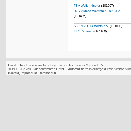
TSV Wolfsmünster
(101097)
DJK Viktoria Wombach 1925 e.V.
(101098)
SG 1953 DJK Wörth e.V.
(101099)
TTC Zimmern
(101100)
Für den Inhalt verantwortlich: Bayerischer Tischtennis-Verband e.V.
© 1999-2026
nu Datenautomaten GmbH - Automatisierte internetgestützte Netzwerkl
Kontakt
,
Impressum
,
Datenschutz