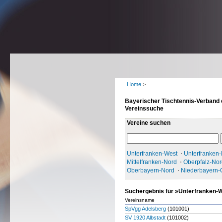
Home
>
Bayerischer Tischtennis-Verband 
Vereinssuche
Vereine suchen
Unterfranken-West
Unterfranken
Mittelfranken-Nord
Oberpfalz-Nor
Oberbayern-Nord
Niederbayern-
Suchergebnis für »Unterfranken-
Vereinsname
SpVgg Adelsberg
(101001)
SV 1920 Albstadt
(101002)