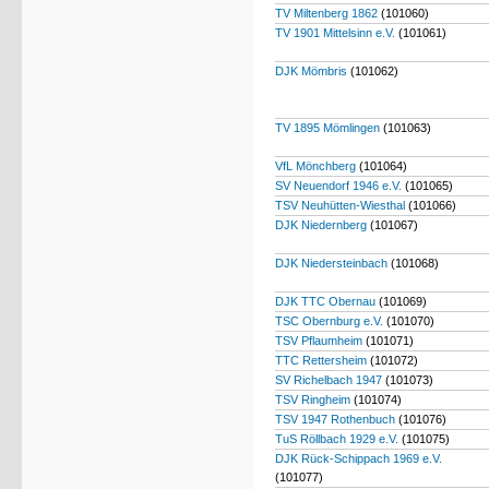
TV Miltenberg 1862
(101060)
TV 1901 Mittelsinn e.V.
(101061)
DJK Mömbris
(101062)
TV 1895 Mömlingen
(101063)
VfL Mönchberg
(101064)
SV Neuendorf 1946 e.V.
(101065)
TSV Neuhütten-Wiesthal
(101066)
DJK Niedernberg
(101067)
DJK Niedersteinbach
(101068)
DJK TTC Obernau
(101069)
TSC Obernburg e.V.
(101070)
TSV Pflaumheim
(101071)
TTC Rettersheim
(101072)
SV Richelbach 1947
(101073)
TSV Ringheim
(101074)
TSV 1947 Rothenbuch
(101076)
TuS Röllbach 1929 e.V.
(101075)
DJK Rück-Schippach 1969 e.V.
(101077)