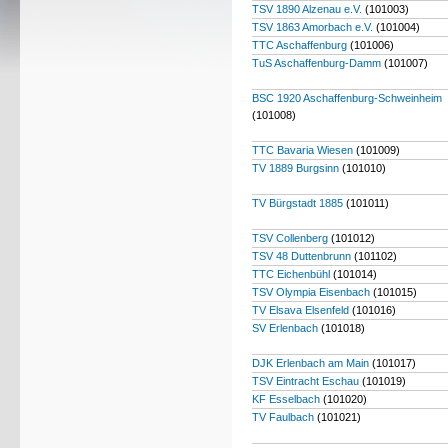
TSV 1890 Alzenau e.V.
(101003)
TSV 1863 Amorbach e.V.
(101004)
TTC Aschaffenburg
(101006)
TuS Aschaffenburg-Damm
(101007)
BSC 1920 Aschaffenburg-Schweinheim
(101008)
TTC Bavaria Wiesen
(101009)
TV 1889 Burgsinn
(101010)
TV Bürgstadt 1885
(101011)
TSV Collenberg
(101012)
TSV 48 Duttenbrunn
(101102)
TTC Eichenbühl
(101014)
TSV Olympia Eisenbach
(101015)
TV Elsava Elsenfeld
(101016)
SV Erlenbach
(101018)
DJK Erlenbach am Main
(101017)
TSV Eintracht Eschau
(101019)
KF Esselbach
(101020)
TV Faulbach
(101021)