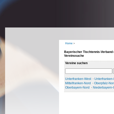
Home
>
Bayerischer Tischtennis-Verband 
Vereinssuche
Vereine suchen
Unterfranken-West
Unterfranken
Mittelfranken-Nord
Oberpfalz-Nor
Oberbayern-Nord
Niederbayern-