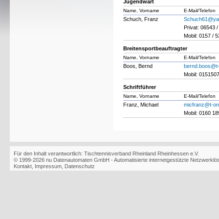
Jugendwart
Name, Vorname
E-Mail/Telefon
Schuch, Franz
Schuch61@ya
Privat: 06543 
Mobil: 0157 / 
Breitensportbeauftragter
Name, Vorname
E-Mail/Telefon
Boos, Bernd
bernd.boos@t-
Mobil: 015150
Schriftführer
Name, Vorname
E-Mail/Telefon
Franz, Michael
micfranz@t-on
Mobil: 0160 1
Für den Inhalt verantwortlich: Tischtennisverband Rheinland Rheinhessen e.V.
© 1999-2026
nu Datenautomaten GmbH - Automatisierte internetgestützte Netzwerkl
Kontakt
,
Impressum
,
Datenschutz