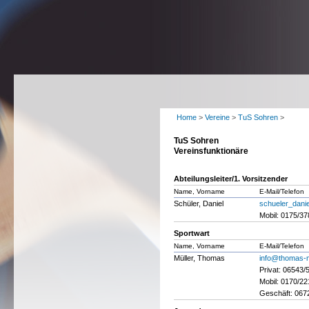
Home
>
Vereine
>
TuS Sohren
>
TuS Sohren
Vereinsfunktionäre
Abteilungsleiter/1. Vorsitzender
Name, Vorname
E-Mail/Telefon
Schüler, Daniel
schueler_danie
Mobil: 0175/3
Sportwart
Name, Vorname
E-Mail/Telefon
Müller, Thomas
info@thomas-
Privat: 06543
Mobil: 0170/2
Geschäft: 067