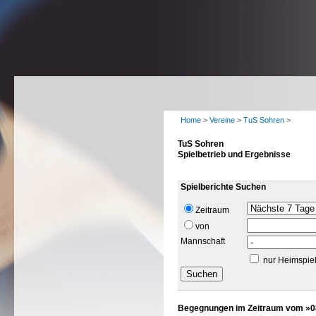
Home
>
Vereine
>
TuS Sohren
>
TuS Sohren
Spielbetrieb und Ergebnisse
Spielberichte Suchen
Zeitraum
von
Mannschaft
nur Heimspie
Begegnungen im Zeitraum vom »08