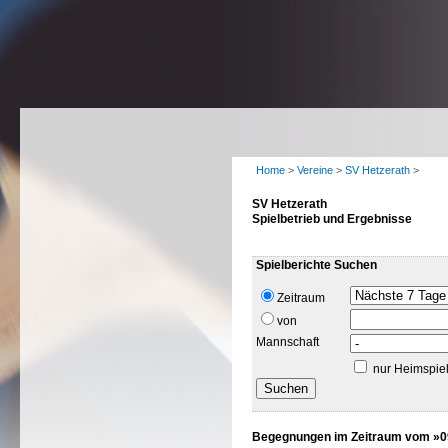
Home
>
Vereine
>
SV Hetzerath
>
SV Hetzerath
Spielbetrieb und Ergebnisse
Spielberichte Suchen
Zeitraum
von
Mannschaft
nur Heimspie
Begegnungen im Zeitraum vom »09