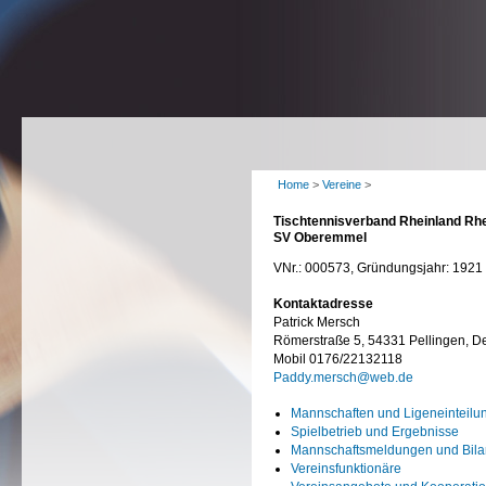
Home
>
Vereine
>
Tischtennisverband Rheinland Rhe
SV Oberemmel
VNr.: 000573, Gründungsjahr: 1921
Kontaktadresse
Patrick Mersch
Römerstraße 5, 54331 Pellingen, D
Mobil 0176/22132118
Paddy.mersch@web.de
Mannschaften und Ligeneinteilu
Spielbetrieb und Ergebnisse
Mannschaftsmeldungen und Bil
Vereinsfunktionäre